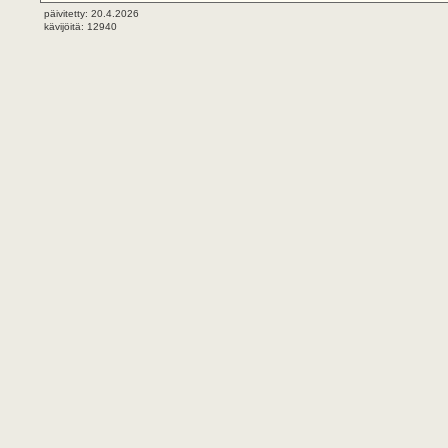
päivitetty: 20.4.2026
kävijöitä: 12940